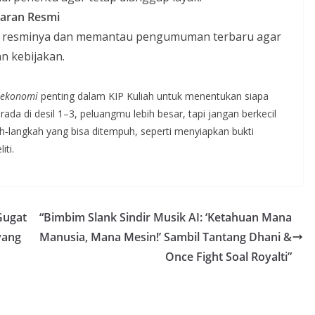
taran Resmi
tal resminya dan memantau pengumuman terbaru agar
n kebijakan.
 ekonomi
penting dalam KIP Kuliah untuk menentukan siapa
da di desil 1–3, peluangmu lebih besar, tapi jangan berkecil
gkah‐langkah yang bisa ditempuh, seperti menyiapkan bukti
iti.
Gugat
“Bimbim Slank Sindir Musik AI: ‘Ketahuan Mana
yang
Manusia, Mana Mesin!’ Sambil Tantang Dhani &
Once Fight Soal Royalti”