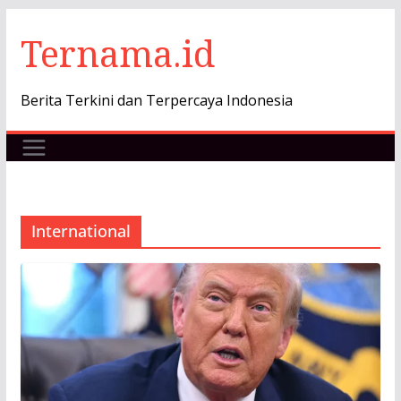
Skip
Ternama.id
to
content
Berita Terkini dan Terpercaya Indonesia
International