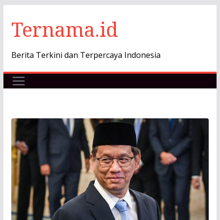
Skip
Ternama.id
to
content
Berita Terkini dan Terpercaya Indonesia